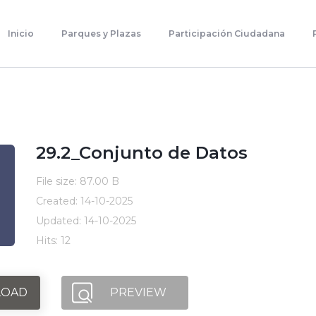
Inicio
Parques Y Plazas
Inicio
Parques y Plazas
Participación Ciudadana
Participación Ciudadana
Planificación Estratégica
Transparencia
Contacto
29.2_Conjunto de Datos
File size: 87.00 B
Created: 14-10-2025
Updated: 14-10-2025
Hits: 12
OAD
PREVIEW