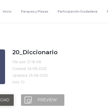
Inicio
Parques Y Plazas
Inicio
Parques y Plazas
Participación Ciudadana
Participación Ciudadana
Planificación Estratégica
Transparencia
Contacto
20_Diccionario
File size: 21.18 KB
Created: 26-08-2025
Updated: 26-08-2025
Hits: 10
OAD
PREVIEW