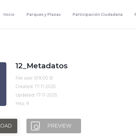
Inicio
Parques Y Plazas
Inicio
Parques y Plazas
Participación Ciudadana
Participación Ciudadana
Planificación Estratégica
Transparencia
Contacto
12_Metadatos
File size: 619.00 B
Created: 17-11-2025
Updated: 17-11-2025
Hits: 9
OAD
PREVIEW