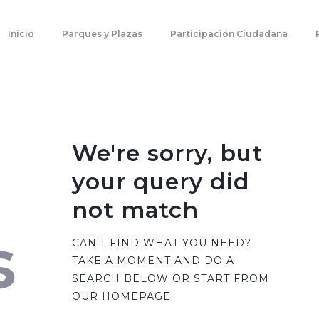
Inicio
Parques Y Plazas
Inicio
Parques y Plazas
Participación Ciudadana
Participación Ciudadana
Planificación Estratégica
Transparencia
Contacto
We're sorry, but
your query did
not match
s
CAN'T FIND WHAT YOU NEED?
TAKE A MOMENT AND DO A
SEARCH BELOW OR START FROM
OUR HOMEPAGE
.