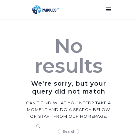
Inicio
No
Parques Y Plazas
Participación
results
Ciudadana
Planificación
Estratégica
We're sorry, but your
Transparencia
query did not match
Contacto
CAN'T FIND WHAT YOU NEED? TAKE A
MOMENT AND DO A SEARCH BELOW
OR START FROM
OUR HOMEPAGE
.