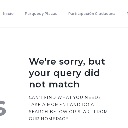
Inicio
Parques Y Plazas
Inicio
Parques y Plazas
Participación Ciudadana
Participación Ciudadana
Planificación Estratégica
Transparencia
Contacto
We're sorry, but
your query did
not match
s
CAN'T FIND WHAT YOU NEED?
TAKE A MOMENT AND DO A
SEARCH BELOW OR START FROM
OUR HOMEPAGE
.