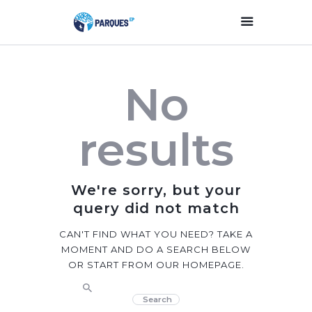
Inicio
No
Parques Y Plazas
Participación
results
Ciudadana
Planificación
Estratégica
We're sorry, but your
Transparencia
query did not match
Contacto
CAN'T FIND WHAT YOU NEED? TAKE A
MOMENT AND DO A SEARCH BELOW
OR START FROM
OUR HOMEPAGE
.