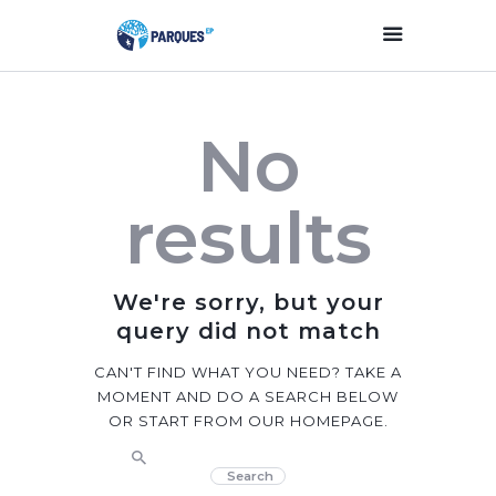
Inicio
No
Parques Y Plazas
Participación
results
Ciudadana
Planificación
Estratégica
We're sorry, but your
Transparencia
query did not match
Contacto
CAN'T FIND WHAT YOU NEED? TAKE A
MOMENT AND DO A SEARCH BELOW
OR START FROM
OUR HOMEPAGE
.