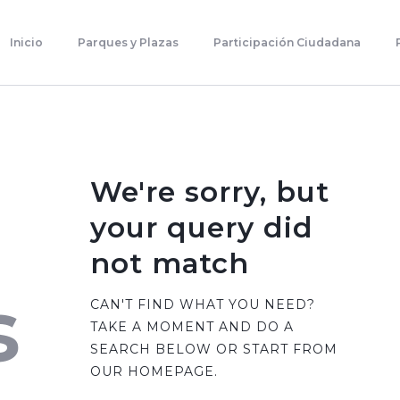
Inicio
Parques Y Plazas
Inicio
Parques y Plazas
Participación Ciudadana
Participación Ciudadana
Planificación Estratégica
Transparencia
Contacto
We're sorry, but
your query did
not match
s
CAN'T FIND WHAT YOU NEED?
TAKE A MOMENT AND DO A
SEARCH BELOW OR START FROM
OUR HOMEPAGE
.