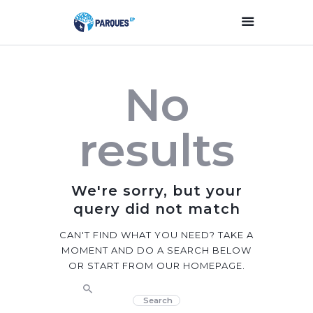
Inicio
No
Parques Y Plazas
Participación
results
Ciudadana
Planificación
Estratégica
We're sorry, but your
Transparencia
query did not match
Contacto
CAN'T FIND WHAT YOU NEED? TAKE A
MOMENT AND DO A SEARCH BELOW
OR START FROM
OUR HOMEPAGE
.