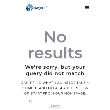
Inicio
No
Parques Y Plazas
Participación
results
Ciudadana
Planificación
Estratégica
We're sorry, but your
Transparencia
query did not match
Contacto
CAN'T FIND WHAT YOU NEED? TAKE A
MOMENT AND DO A SEARCH BELOW
OR START FROM
OUR HOMEPAGE
.