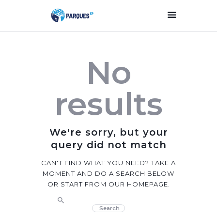
Inicio
No
Parques Y Plazas
Participación
results
Ciudadana
Planificación
Estratégica
We're sorry, but your
Transparencia
query did not match
Contacto
CAN'T FIND WHAT YOU NEED? TAKE A
MOMENT AND DO A SEARCH BELOW
OR START FROM
OUR HOMEPAGE
.