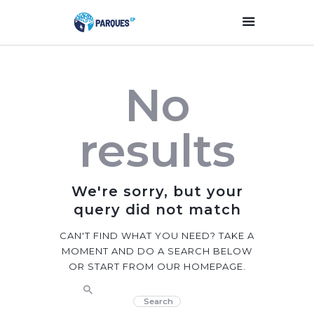
Inicio
No
Parques Y Plazas
Participación
results
Ciudadana
Planificación
Estratégica
We're sorry, but your
Transparencia
query did not match
Contacto
CAN'T FIND WHAT YOU NEED? TAKE A
MOMENT AND DO A SEARCH BELOW
OR START FROM
OUR HOMEPAGE
.