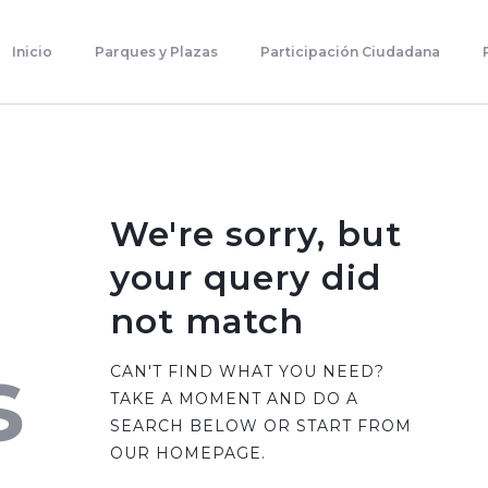
Inicio
Parques Y Plazas
Inicio
Parques y Plazas
Participación Ciudadana
Participación Ciudadana
Planificación Estratégica
Transparencia
Contacto
We're sorry, but
your query did
not match
s
CAN'T FIND WHAT YOU NEED?
TAKE A MOMENT AND DO A
SEARCH BELOW OR START FROM
OUR HOMEPAGE
.