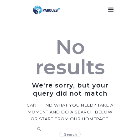
Inicio
No
Parques Y Plazas
Participación
results
Ciudadana
Planificación
Estratégica
We're sorry, but your
Transparencia
query did not match
Contacto
CAN'T FIND WHAT YOU NEED? TAKE A
MOMENT AND DO A SEARCH BELOW
OR START FROM
OUR HOMEPAGE
.