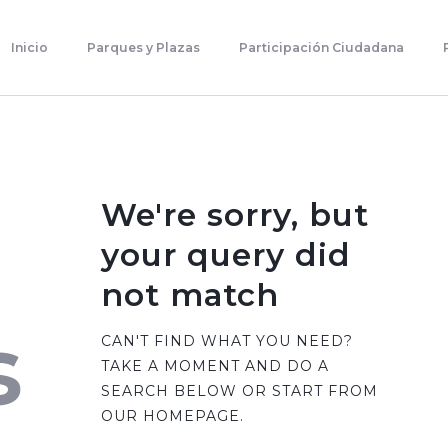
Inicio
Parques Y Plazas
Inicio
Parques y Plazas
Participación Ciudadana
Participación Ciudadana
Planificación Estratégica
Transparencia
Contacto
We're sorry, but
your query did
not match
s
CAN'T FIND WHAT YOU NEED?
TAKE A MOMENT AND DO A
SEARCH BELOW OR START FROM
OUR HOMEPAGE
.