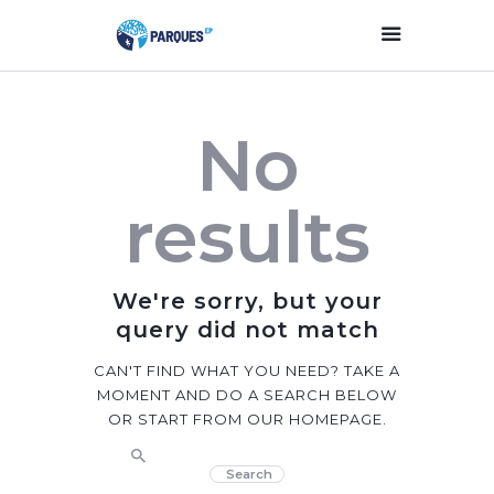
Inicio
No
Parques Y Plazas
Participación
results
Ciudadana
Planificación
Estratégica
We're sorry, but your
Transparencia
query did not match
Contacto
CAN'T FIND WHAT YOU NEED? TAKE A
MOMENT AND DO A SEARCH BELOW
OR START FROM
OUR HOMEPAGE
.