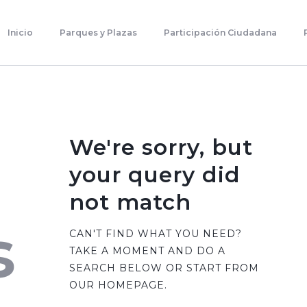
Inicio
Parques Y Plazas
Inicio
Parques y Plazas
Participación Ciudadana
Participación Ciudadana
Planificación Estratégica
Transparencia
Contacto
We're sorry, but
your query did
not match
s
CAN'T FIND WHAT YOU NEED?
TAKE A MOMENT AND DO A
SEARCH BELOW OR START FROM
OUR HOMEPAGE
.