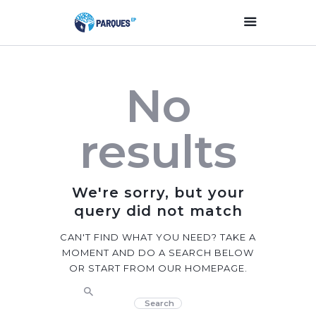
Inicio
No
Parques Y Plazas
Participación
results
Ciudadana
Planificación
Estratégica
We're sorry, but your
Transparencia
query did not match
Contacto
CAN'T FIND WHAT YOU NEED? TAKE A
MOMENT AND DO A SEARCH BELOW
OR START FROM
OUR HOMEPAGE
.