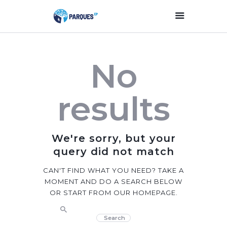
Inicio
No
Parques Y Plazas
Participación
results
Ciudadana
Planificación
Estratégica
We're sorry, but your
Transparencia
query did not match
Contacto
CAN'T FIND WHAT YOU NEED? TAKE A
MOMENT AND DO A SEARCH BELOW
OR START FROM
OUR HOMEPAGE
.