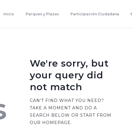
Inicio
Parques Y Plazas
Inicio
Parques y Plazas
Participación Ciudadana
Participación Ciudadana
Planificación Estratégica
Transparencia
Contacto
We're sorry, but
your query did
not match
s
CAN'T FIND WHAT YOU NEED?
TAKE A MOMENT AND DO A
SEARCH BELOW OR START FROM
OUR HOMEPAGE
.