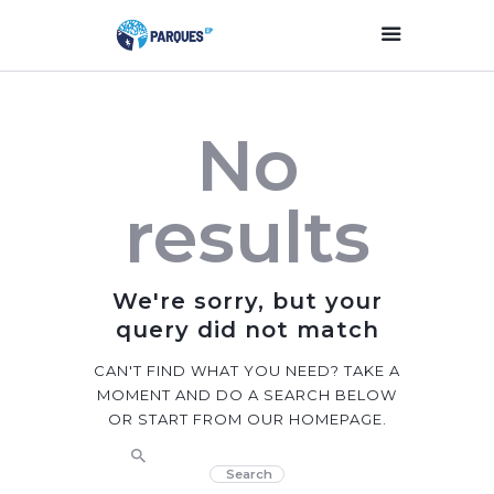
Inicio
No
Parques Y Plazas
Participación
results
Ciudadana
Planificación
Estratégica
We're sorry, but your
Transparencia
query did not match
Contacto
CAN'T FIND WHAT YOU NEED? TAKE A
MOMENT AND DO A SEARCH BELOW
OR START FROM
OUR HOMEPAGE
.