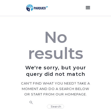
Inicio
No
Parques Y Plazas
Participación
results
Ciudadana
Planificación
Estratégica
We're sorry, but your
Transparencia
query did not match
Contacto
CAN'T FIND WHAT YOU NEED? TAKE A
MOMENT AND DO A SEARCH BELOW
OR START FROM
OUR HOMEPAGE
.