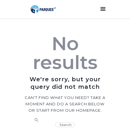
Inicio
No
Parques Y Plazas
Participación
results
Ciudadana
Planificación
Estratégica
We're sorry, but your
Transparencia
query did not match
Contacto
CAN'T FIND WHAT YOU NEED? TAKE A
MOMENT AND DO A SEARCH BELOW
OR START FROM
OUR HOMEPAGE
.