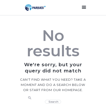
Inicio
No
Parques Y Plazas
Participación
results
Ciudadana
Planificación
Estratégica
We're sorry, but your
Transparencia
query did not match
Contacto
CAN'T FIND WHAT YOU NEED? TAKE A
MOMENT AND DO A SEARCH BELOW
OR START FROM
OUR HOMEPAGE
.