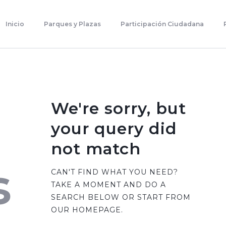
Inicio
Parques Y Plazas
Inicio
Parques y Plazas
Participación Ciudadana
Participación Ciudadana
Planificación Estratégica
Transparencia
Contacto
We're sorry, but
your query did
not match
s
CAN'T FIND WHAT YOU NEED?
TAKE A MOMENT AND DO A
SEARCH BELOW OR START FROM
OUR HOMEPAGE
.