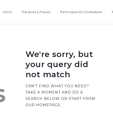
Inicio
Parques Y Plazas
Inicio
Parques y Plazas
Participación Ciudadana
Participación Ciudadana
Planificación Estratégica
Transparencia
Contacto
We're sorry, but
your query did
not match
s
CAN'T FIND WHAT YOU NEED?
TAKE A MOMENT AND DO A
SEARCH BELOW OR START FROM
OUR HOMEPAGE
.