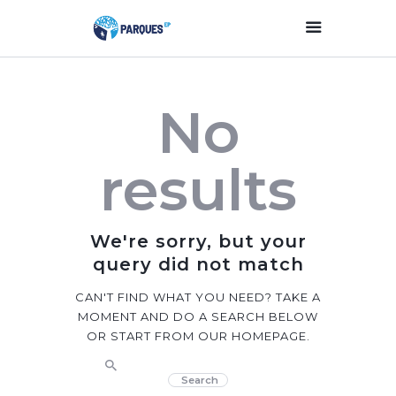
Inicio
No
Parques Y Plazas
Participación
results
Ciudadana
Planificación
Estratégica
We're sorry, but your
Transparencia
query did not match
Contacto
CAN'T FIND WHAT YOU NEED? TAKE A
MOMENT AND DO A SEARCH BELOW
OR START FROM
OUR HOMEPAGE
.