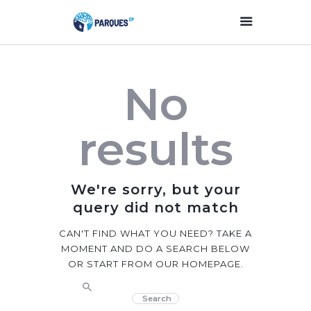
Inicio
No
Parques Y Plazas
Participación
results
Ciudadana
Planificación
Estratégica
We're sorry, but your
Transparencia
query did not match
Contacto
CAN'T FIND WHAT YOU NEED? TAKE A
MOMENT AND DO A SEARCH BELOW
OR START FROM
OUR HOMEPAGE
.