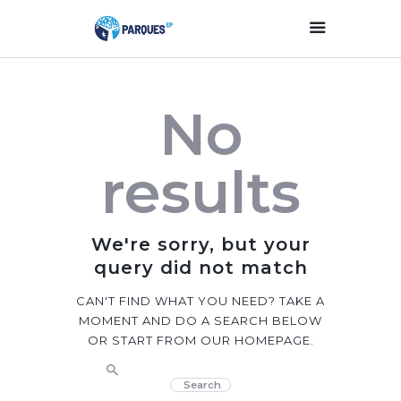
Inicio
No
Parques Y Plazas
Participación
results
Ciudadana
Planificación
Estratégica
We're sorry, but your
Transparencia
query did not match
Contacto
CAN'T FIND WHAT YOU NEED? TAKE A
MOMENT AND DO A SEARCH BELOW
OR START FROM
OUR HOMEPAGE
.