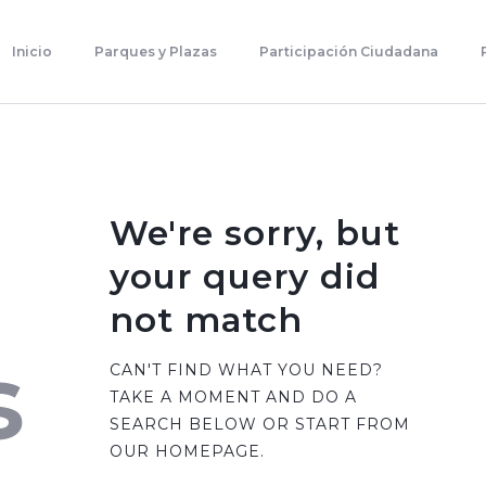
Inicio
Parques Y Plazas
Inicio
Parques y Plazas
Participación Ciudadana
Participación Ciudadana
Planificación Estratégica
Transparencia
Contacto
We're sorry, but
your query did
not match
s
CAN'T FIND WHAT YOU NEED?
TAKE A MOMENT AND DO A
SEARCH BELOW OR START FROM
OUR HOMEPAGE
.