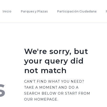
Inicio
Parques Y Plazas
Inicio
Parques y Plazas
Participación Ciudadana
Participación Ciudadana
Planificación Estratégica
Transparencia
Contacto
We're sorry, but
your query did
not match
s
CAN'T FIND WHAT YOU NEED?
TAKE A MOMENT AND DO A
SEARCH BELOW OR START FROM
OUR HOMEPAGE
.