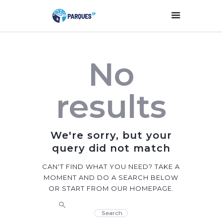
Inicio
No
Parques Y Plazas
Participación
results
Ciudadana
Planificación
Estratégica
We're sorry, but your
Transparencia
query did not match
Contacto
CAN'T FIND WHAT YOU NEED? TAKE A
MOMENT AND DO A SEARCH BELOW
OR START FROM
OUR HOMEPAGE
.