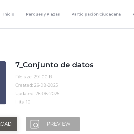
Inicio
Parques Y Plazas
Inicio
Parques y Plazas
Participación Ciudadana
Participación Ciudadana
Planificación Estratégica
Transparencia
Contacto
7_Conjunto de datos
File size: 291.00 B
Created: 26-08-2025
Updated: 26-08-2025
Hits: 10
OAD
PREVIEW