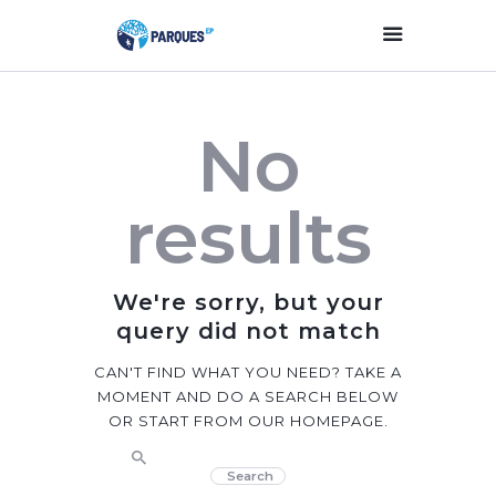
Inicio
No
Parques Y Plazas
Participación
results
Ciudadana
Planificación
Estratégica
We're sorry, but your
Transparencia
query did not match
Contacto
CAN'T FIND WHAT YOU NEED? TAKE A
MOMENT AND DO A SEARCH BELOW
OR START FROM
OUR HOMEPAGE
.