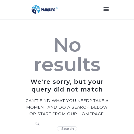
Inicio
No
Parques Y Plazas
Participación
results
Ciudadana
Planificación
Estratégica
We're sorry, but your
Transparencia
query did not match
Contacto
CAN'T FIND WHAT YOU NEED? TAKE A
MOMENT AND DO A SEARCH BELOW
OR START FROM
OUR HOMEPAGE
.