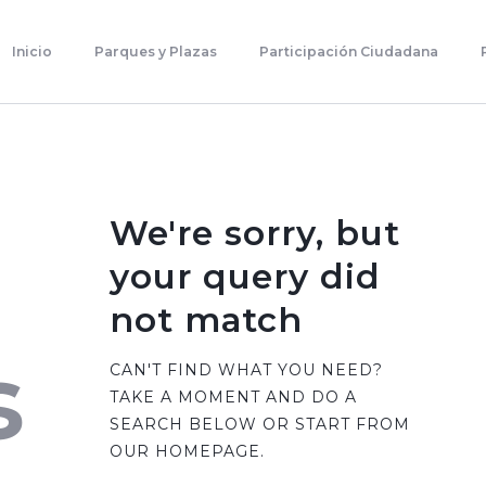
Inicio
Parques Y Plazas
Inicio
Parques y Plazas
Participación Ciudadana
Participación Ciudadana
Planificación Estratégica
Transparencia
Contacto
We're sorry, but
your query did
not match
s
CAN'T FIND WHAT YOU NEED?
TAKE A MOMENT AND DO A
SEARCH BELOW OR START FROM
OUR HOMEPAGE
.