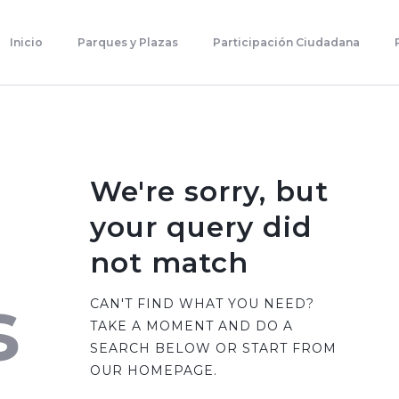
Inicio
Parques Y Plazas
Inicio
Parques y Plazas
Participación Ciudadana
Participación Ciudadana
Planificación Estratégica
Transparencia
Contacto
We're sorry, but
your query did
not match
s
CAN'T FIND WHAT YOU NEED?
TAKE A MOMENT AND DO A
SEARCH BELOW OR START FROM
OUR HOMEPAGE
.