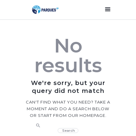
Inicio
No
Parques Y Plazas
Participación
results
Ciudadana
Planificación
Estratégica
We're sorry, but your
Transparencia
query did not match
Contacto
CAN'T FIND WHAT YOU NEED? TAKE A
MOMENT AND DO A SEARCH BELOW
OR START FROM
OUR HOMEPAGE
.