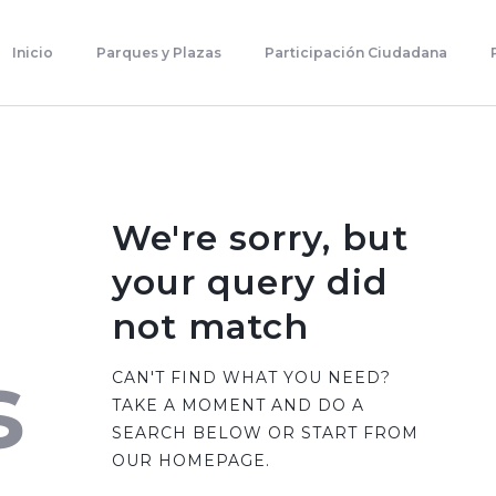
Inicio
Parques Y Plazas
Inicio
Parques y Plazas
Participación Ciudadana
Participación Ciudadana
Planificación Estratégica
Transparencia
Contacto
We're sorry, but
your query did
not match
s
CAN'T FIND WHAT YOU NEED?
TAKE A MOMENT AND DO A
SEARCH BELOW OR START FROM
OUR HOMEPAGE
.