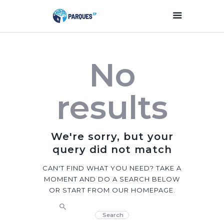
Inicio
No
Parques Y Plazas
Participación
results
Ciudadana
Planificación
Estratégica
We're sorry, but your
Transparencia
query did not match
Contacto
CAN'T FIND WHAT YOU NEED? TAKE A
MOMENT AND DO A SEARCH BELOW
OR START FROM
OUR HOMEPAGE
.