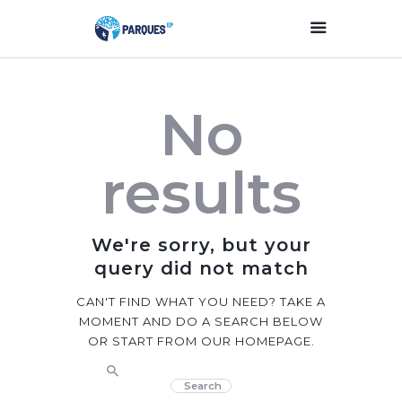
Inicio
No
Parques Y Plazas
Participación
results
Ciudadana
Planificación
Estratégica
We're sorry, but your
Transparencia
query did not match
Contacto
CAN'T FIND WHAT YOU NEED? TAKE A
MOMENT AND DO A SEARCH BELOW
OR START FROM
OUR HOMEPAGE
.