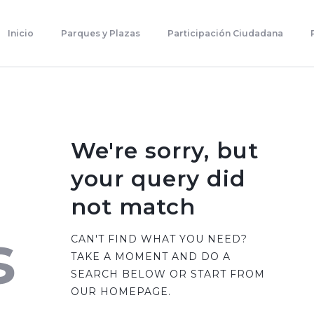
Inicio
Parques Y Plazas
Inicio
Parques y Plazas
Participación Ciudadana
Participación Ciudadana
Planificación Estratégica
Transparencia
Contacto
We're sorry, but
your query did
not match
s
CAN'T FIND WHAT YOU NEED?
TAKE A MOMENT AND DO A
SEARCH BELOW OR START FROM
OUR HOMEPAGE
.