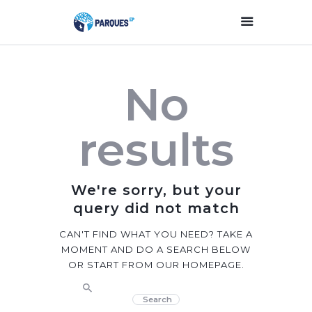
Inicio
No
Parques Y Plazas
Participación
results
Ciudadana
Planificación
Estratégica
We're sorry, but your
Transparencia
query did not match
Contacto
CAN'T FIND WHAT YOU NEED? TAKE A
MOMENT AND DO A SEARCH BELOW
OR START FROM
OUR HOMEPAGE
.