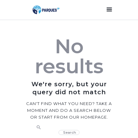
Inicio
No
Parques Y Plazas
Participación
results
Ciudadana
Planificación
Estratégica
We're sorry, but your
Transparencia
query did not match
Contacto
CAN'T FIND WHAT YOU NEED? TAKE A
MOMENT AND DO A SEARCH BELOW
OR START FROM
OUR HOMEPAGE
.