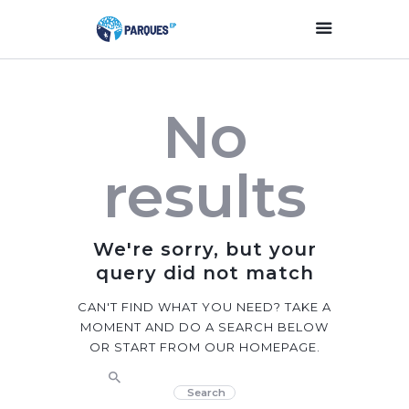
Inicio
No
Parques Y Plazas
Participación
results
Ciudadana
Planificación
Estratégica
We're sorry, but your
Transparencia
query did not match
Contacto
CAN'T FIND WHAT YOU NEED? TAKE A
MOMENT AND DO A SEARCH BELOW
OR START FROM
OUR HOMEPAGE
.