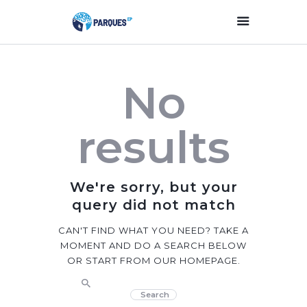
Inicio
No
Parques Y Plazas
Participación
results
Ciudadana
Planificación
Estratégica
We're sorry, but your
Transparencia
query did not match
Contacto
CAN'T FIND WHAT YOU NEED? TAKE A
MOMENT AND DO A SEARCH BELOW
OR START FROM
OUR HOMEPAGE
.