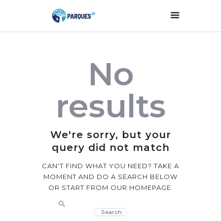
Inicio
No
Parques Y Plazas
Participación
results
Ciudadana
Planificación
Estratégica
We're sorry, but your
Transparencia
query did not match
Contacto
CAN'T FIND WHAT YOU NEED? TAKE A
MOMENT AND DO A SEARCH BELOW
OR START FROM
OUR HOMEPAGE
.