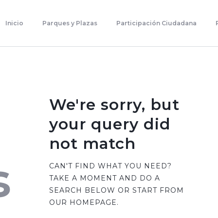
Inicio
Parques Y Plazas
Inicio
Parques y Plazas
Participación Ciudadana
Participación Ciudadana
Planificación Estratégica
Transparencia
Contacto
We're sorry, but
your query did
not match
s
CAN'T FIND WHAT YOU NEED?
TAKE A MOMENT AND DO A
SEARCH BELOW OR START FROM
OUR HOMEPAGE
.