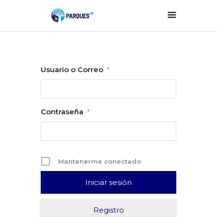
Inicio
Usuario o Correo
Parques Y Plazas
*
Participación
Ciudadana
Planificación
Contraseña
*
Estratégica
Transparencia
Contacto
Mantenerme conectado
Registro